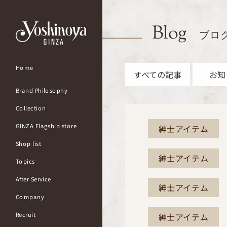
Blog
ブロ
Home
すべての記事
お知
Brand Philosophy
Collection
GINZA Flagship store
紳士アイテム
Shop list
紳士アイテム
Topics
After Service
紳士アイテム
Company
Recruit
紳士アイテム