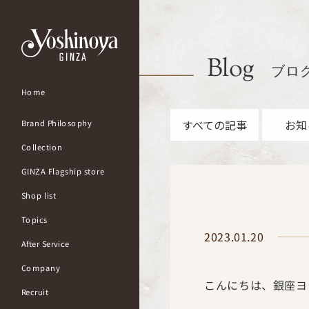
Blog
ブロ
Home
すべての記事
お知
Brand Philosophy
Collection
GINZA Flagship store
Shop list
Topics
2023.01.20
After Service
Company
こんにちは、銀座ヨ
Recruit