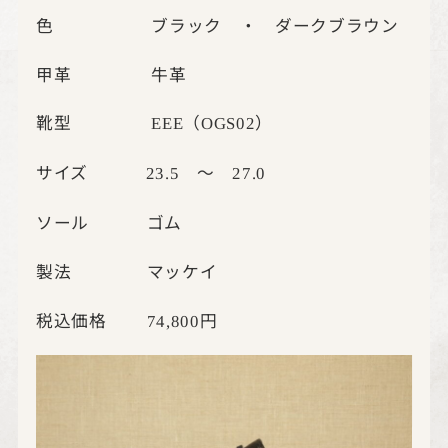
色 ブラック ・ ダークブラウン
甲革 牛革
靴型
（
）
EEE
OGS02
サイズ
～
23.5
27.0
ソール ゴム
製法 マッケイ
税込価格
円
74,800