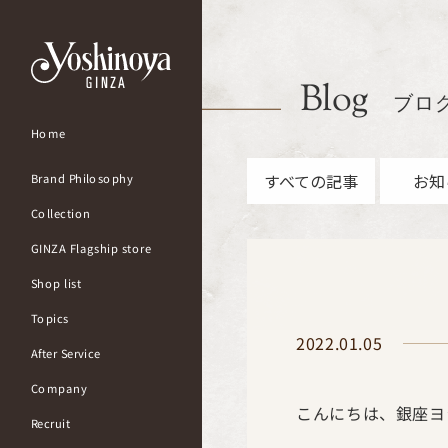
Blog
ブロ
Home
すべての記事
お知
Brand Philosophy
Collection
GINZA Flagship store
Shop list
Topics
2022.01.05
After Service
Company
こんにちは、銀座ヨ
Recruit