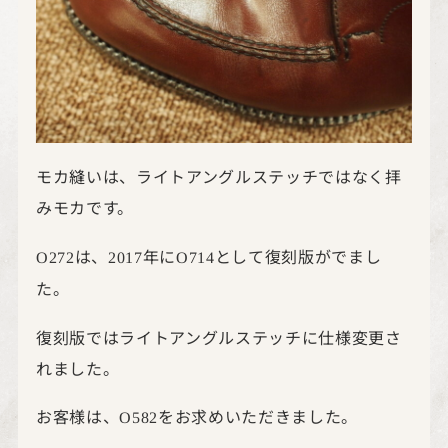
モカ縫いは、ライトアングルステッチではなく拝
みモカです。
は、
年に
として復刻版がでまし
O272
2017
O714
た。
復刻版ではライトアングルステッチに仕様変更さ
れました。
お客様は、
をお求めいただきました。
O582