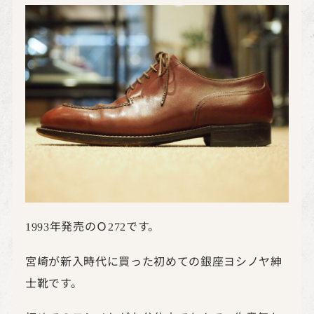
年発売のＯ
です。
1993
272
宮崎が新入時代に買った初めての銀座ヨシノヤ紳
士靴です。