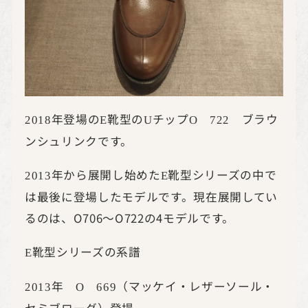
年登場の
靴型の
チップ
ブラウ
2018
E
U
O
722
ンシュリンクです。
年から展開し始めた
靴型シリーズの中で
2013
E
は最後に登場したモデルです。現在展開してい
るのは、O706～O722の4モデルです。
靴型シリーズの系譜
E
年
（マッケイ・レザーソール・
2013
O
669
セミブローグ）登場