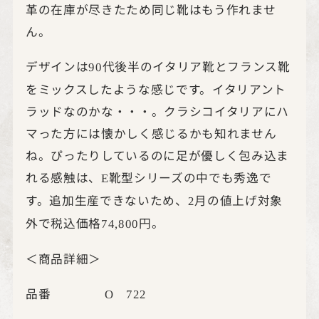
革の在庫が尽きたため同じ靴はもう作れませ
ん。
デザインは
代後半のイタリア靴とフランス靴
90
をミックスしたような感じです。イタリアント
ラッドなのかな・・・。クラシコイタリアにハ
マった方には懐かしく感じるかも知れません
ね。ぴったりしているのに足が優しく包み込ま
れる感触は、
靴型シリーズの中でも秀逸で
E
す。追加生産できないため、
月の値上げ対象
2
外で税込価格
円。
74,800
＜商品詳細＞
品番
O
722