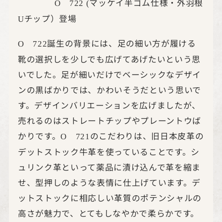
マッケイ半ゴム仕様・外羽根
O 722 (
チップ）登場
U
誕生の背景には、足の細い方が履ける
O
722
靴の選択しを少しでも広げてあげたいという思
いでした。足が細いだけでベーシックなデザイ
ンの黒ばかりでは、かわいそうだという思いで
す。デザインバリエーションを広げましたが、
売れるのはストレートチップやプレーントウば
かりです。
のこだわりは、旧日本皮革の
O
721
デットストック牛革を使っていることです。シ
ュリンク革といって薬品に漬け込んで革を縮ま
せ、型押しのような表情に仕上げています。デ
ットストックに相応しい革質のポテンシャルの
高さが魅力で、とてもしなやかで柔らかです。