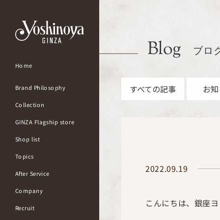
Blog
ブロ
Home
すべての記事
お知
Brand Philosophy
Collection
GINZA Flagship store
Shop list
Topics
2022.09.19
After Service
Company
こんにちは、銀座ヨ
Recruit