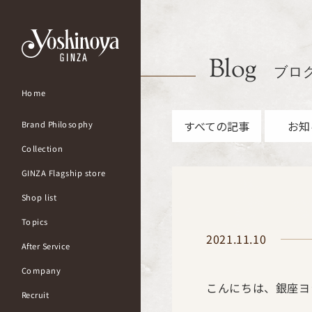
Blog
ブロ
Home
すべての記事
お知
Brand Philosophy
Collection
GINZA Flagship store
Shop list
Topics
2021.11.10
After Service
Company
こんにちは、銀座ヨ
Recruit