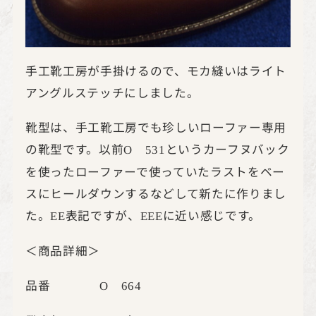
手工靴工房が手掛けるので、モカ縫いはライト
アングルステッチにしました。
靴型は、手工靴工房でも珍しいローファー専用
の靴型です。以前
というカーフヌバック
O
531
を使ったローファーで使っていたラストをベー
スにヒールダウンするなどして新たに作りまし
た。
表記ですが、
に近い感じです。
EE
EEE
＜商品詳細＞
品番
O
664