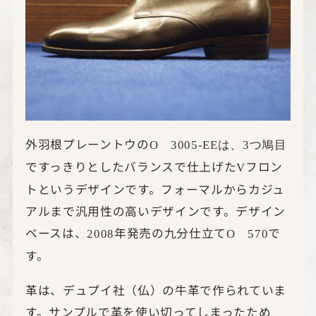
外羽根プレーントウの
O
3005-EE
は、
3つ鳩目
ですっきりとしたバランスで仕上げた
フロン
V
トというデザインです。フォーマルからカジュ
アルまで汎用性の高いデザインです。デザイン
ベースは、
年発売の九分仕立て
で
2008
O
570
す。
革は、デュプイ社（仏）の牛革で作られていま
す。サンプルで革を使い切ってしまったため