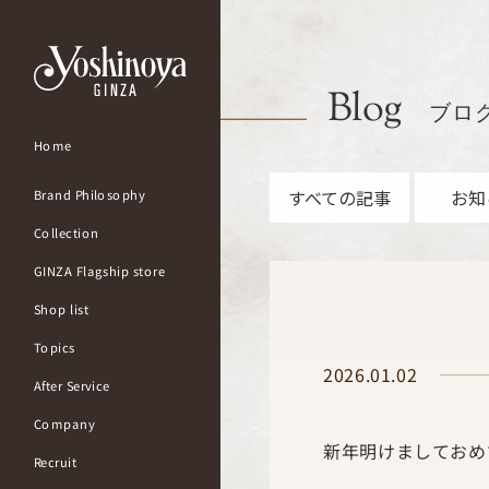
Blog
ブロ
Home
すべての記事
お知
Brand Philosophy
Collection
GINZA Flagship store
Shop list
Topics
2026.01.02
After Service
Company
新年明けましておめ
Recruit