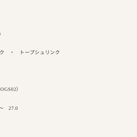
6
・ トープシュリンク
（
）
OGS02
～
27.0