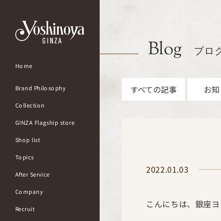
Blog
ブロ
Home
すべての記事
お知
Brand Philosophy
Collection
GINZA Flagship store
Shop list
Topics
2022.01.03
After Service
Company
こんにちは、銀座ヨ
Recruit