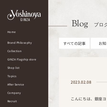
Blog
ブロ
Home
すべての記事
お知
Brand Philosophy
Collection
GINZA Flagship store
Shop list
Topics
2023.02.08
After Service
Company
こんにちは、銀座ヨ
Recruit